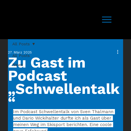
All Posts
27. März 2025
All Posts
Zu Gast im
News
Podcast
„Schwellentalk
“
Im Podcast Schwellentalk von Sven Thalmann 
und Dario Wickihalter durfte ich als Gast über 
meinen Weg im Skisport berichten. Eine coole 